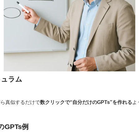
キュラム
がら真似するだけで
数クリックで“自分だけのGPTs”を作れる
よ
GPTs例