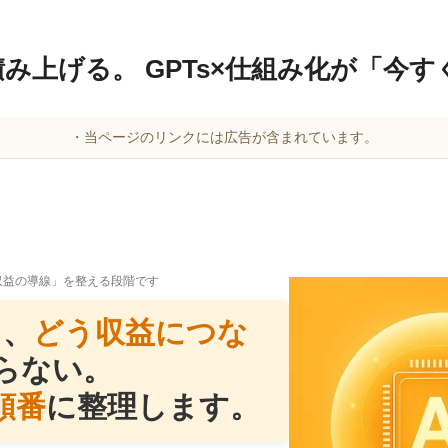
み上げる。 GPTs×仕組み化が「今す
・当ページのリンクには広告が含まれています。
「収益の導線」を整える段階です
も、
どう収益につな
らない。
順番
に整理します。